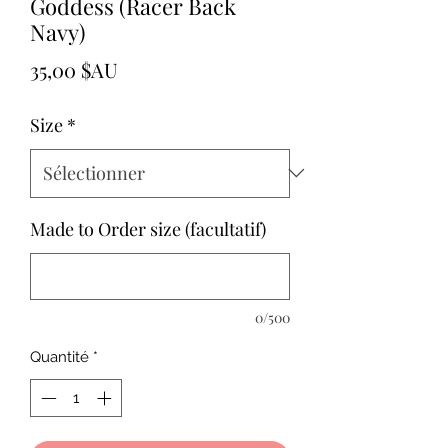
Goddess (Racer Back
Navy)
Prix
35,00 $AU
Size
*
Made to Order size (facultatif)
0/500
Quantité
*