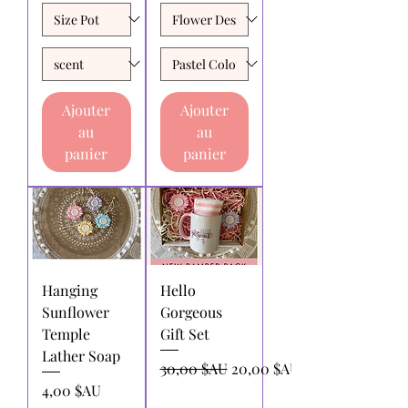
Ajouter
Ajouter
au
au
panier
panier
Hanging
Hello
Sunflower
Gorgeous
Temple
Gift Set
Lather Soap
Prix original
Prix promotionnel
30,00 $AU
20,00 $AU
Prix
4,00 $AU