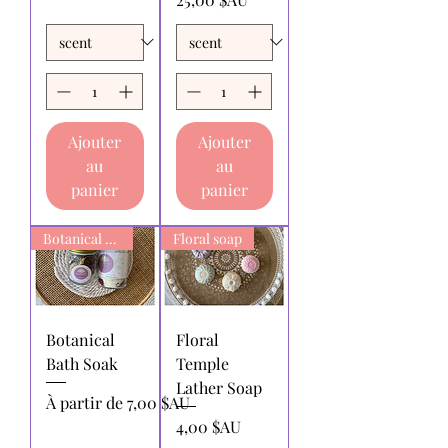
Ajouter
Ajouter
au
au
panier
panier
Botanical Bath Soak
Floral soap
Botanical
Floral
Bath Soak
Temple
Lather Soap
Prix promotionnel
À partir de
7,00 $AU
Prix
4,00 $AU