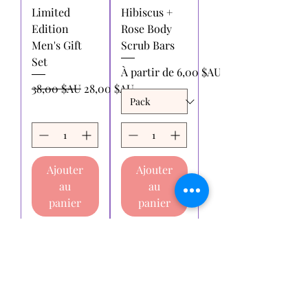
Limited
Hibiscus +
Edition
Rose Body
Men's Gift
Scrub Bars
Set
Prix promotionnel
À partir de
6,00 $AU
Prix original
Prix promotionnel
38,00 $AU
28,00 $AU
Ajouter
Ajouter
au
au
panier
panier
Voir plus
Essaie-moi