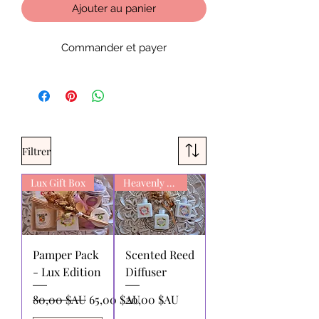
Ajouter au panier
Commander et payer
Filtrer
Lux Gift Box
Heavenly Scent
Pamper Pack
Scented Reed
- Lux Edition
Diffuser
Prix original
Prix promotionnel
Prix
80,00 $AU
65,00 $AU
20,00 $AU