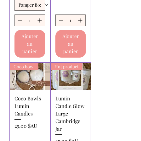
Ajouter
Ajouter
au
au
panier
panier
Coco bowl
Hot product
Coco Bowls
Lumin
Lumin
Candle Glow
Candles
Large
Cambridge
Prix
25,00 $AU
Jar
Prix
25,00 $AU