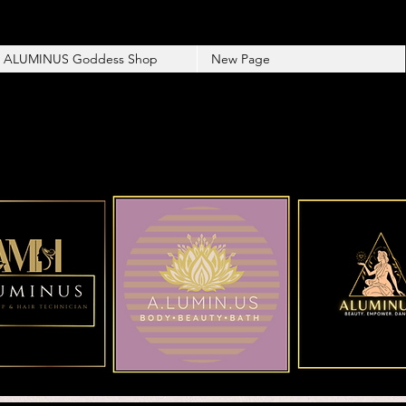
ALUMINUS Goddess Shop
New Page