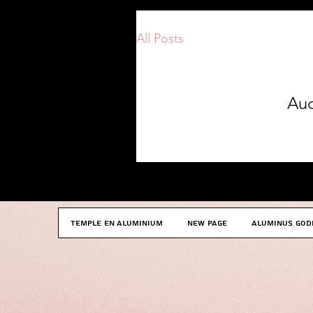
All Posts
Auc
TEMPLE EN ALUMINIUM
New Page
ALUMINUS God