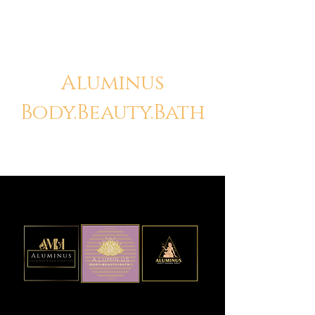
Aluminus
Body.Beauty.Bath