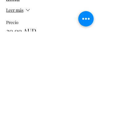
Leer más
Precio
20,00 AUD
0401857536
aluminusgoddessshow@gmail.com
Sídney y costa central